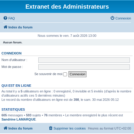
Extranet des Administrateurs
FAQ
Connexion
Index du forum
Nous sommes le ven. 7 août 2026 13:00
Aucun forum.
CONNEXION
Nom d’utilisateur :
Mot de passe :
Se souvenir de moi
QUI EST EN LIGNE
Au total il y a
5
utilisateurs en ligne : 0 enregistré, 0 invisible et 5 invités (d’après le nombre
d’utilisateurs actifs ces 5 dernières minutes)
Le record du nombre d’utilisateurs en ligne est de
398
, le sam. 30 mai 2026 05:12
STATISTIQUES
605
messages •
593
sujets •
76
membres • Le membre enregistré le plus récent est
Sandrine LAMARQUE
.
Index du forum
Supprimer les cookies
Heures au format
UTC+02:00