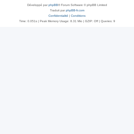
Développé par
phpBB
® Forum Software © phpBB Limited
Traduit par
phpBB-fr.com
Confidentialité
|
Conditions
Time: 0.051s
| Peak Memory Usage: 8.31 Mio | GZIP: Off |
Queries: 9