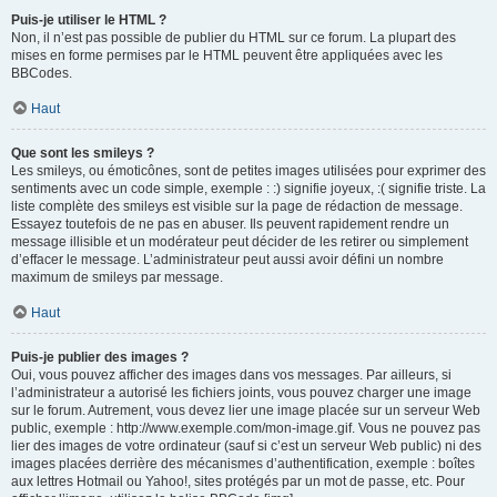
Puis-je utiliser le HTML ?
Non, il n’est pas possible de publier du HTML sur ce forum. La plupart des
mises en forme permises par le HTML peuvent être appliquées avec les
BBCodes.
Haut
Que sont les smileys ?
Les smileys, ou émoticônes, sont de petites images utilisées pour exprimer des
sentiments avec un code simple, exemple : :) signifie joyeux, :( signifie triste. La
liste complète des smileys est visible sur la page de rédaction de message.
Essayez toutefois de ne pas en abuser. Ils peuvent rapidement rendre un
message illisible et un modérateur peut décider de les retirer ou simplement
d’effacer le message. L’administrateur peut aussi avoir défini un nombre
maximum de smileys par message.
Haut
Puis-je publier des images ?
Oui, vous pouvez afficher des images dans vos messages. Par ailleurs, si
l’administrateur a autorisé les fichiers joints, vous pouvez charger une image
sur le forum. Autrement, vous devez lier une image placée sur un serveur Web
public, exemple : http://www.exemple.com/mon-image.gif. Vous ne pouvez pas
lier des images de votre ordinateur (sauf si c’est un serveur Web public) ni des
images placées derrière des mécanismes d’authentification, exemple : boîtes
aux lettres Hotmail ou Yahoo!, sites protégés par un mot de passe, etc. Pour