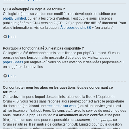
Qui a développé ce logiciel de forum ?
Ce logiciel (dans sa version non modifiée) est développé et distribué par
phpBB Limited
, qui en a les droits d’auteur. Il est publié sous la licence
publique générale GNU version 2 (GPL-2.0) et peut être diffusé librement. Pour
plus d’informations, visitez la page «
À propos de phpBB
» (en anglais).
Haut
Pourquoi la fonctionnalité X n’est pas disponible ?
Ce logiciel a été développé et mis sous licence par phpBB Limited. Si vous
pensez qu’une fonctionnalité nécessite d’être ajoutée, visitez la page
phpBB Ideas
(en anglais) où vous pouvez voter pour des idées proposées ou
en suggérer de nouvelles.
Haut
Qui contacter pour les abus ou les questions légales concernant ce
forum ?
Contactez n’importe lequel des administrateurs de la liste « L’équipe du
forum ». Si vous restez sans réponse alors prenez contact avec le propriétaire
du domaine (en faisant une
recherche sur whois
) ou si un service gratuit est
utilisé (exemple : Yahoo!, Free, f2s.com, etc.), avec le service de gestion ou des
abus. Notez que phpBB Limited
n’a absolument aucun contrôle
et ne peut
être, en aucun cas, tenu pour responsable sur
comment
,
où
ou
par qui
ce
forum est utilisé. Il est inutile de contacter phpBB Limited pour toute question