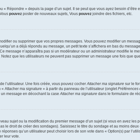
 « Répondre » depuis la page d’un sujet. Il se peut que vous ayez besoin d’être e
: Vous
pouvez
poster de nouveaux sujets, Vous
pouvez
joindre des fichiers, etc.
modifier ou supprimer que vos propres messages. Vous pouvez modifier un message
lqu’un a déjà répondu au message, un petit texte s’affichera en bas du message ind
n. Ce message n’apparaîtra pas si un modérateur ou un administrateur modifie le mes
ive. Notez que les utilisateurs ne peuvent pas supprimer un message une fois que qu
e l’utilisateur. Une fois créée, vous pouvez cocher
Attacher ma signature
sur le fo
 « Attacher ma signature » à partir du panneau de l’utilisateur (onglet
Préférences 
 à un message en décochant la case
Attacher ma signature
dans le formulaire de ré
ouveau sujet ou la modification du premier message d’un sujet (si vous en avez les p
 le droit de créer des sondages). Saisissez le titre du sondage et au moins deux o
onses qu’un utilisateur peut choisir lors de son vote dans « Option(s) par l’utilis
er leur vote.