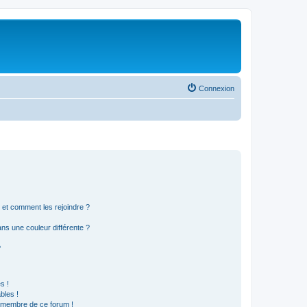
Connexion
s et comment les rejoindre ?
s une couleur différente ?
?
s !
bles !
n membre de ce forum !