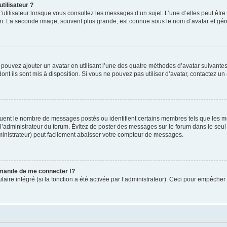
tilisateur ?
utilisateur lorsque vous consultez les messages d’un sujet. L’une d’elles peut êtr
rum. La seconde image, souvent plus grande, est connue sous le nom d’avatar et 
s pouvez ajouter un avatar en utilisant l’une des quatre méthodes d’avatar suivantes 
ont ils sont mis à disposition. Si vous ne pouvez pas utiliser d’avatar, contactez un
iquent le nombre de messages postés ou identifient certains membres tels que les 
ar l’administrateur du forum. Évitez de poster des messages sur le forum dans le seu
ministrateur) peut facilement abaisser votre compteur de messages.
mande de me connecter !?
re intégré (si la fonction a été activée par l’administrateur). Ceci pour empêcher l’u