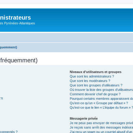
nistrateurs
es Pyrénées-Atlantiques
réquemment)
s fréquemment)
Niveaux d’utilisateurs et groupes
Que sont les administrateurs ?
Que sont les modérateurs ?
Que sont les groupes d’utilisateurs ?
Où trouver la liste des groupes d’utilisateur
Comment devenir chef de groupe ?
 ?!
Pourquoi certains membres apparaissent dan
Qu’est-ce qu’un « Groupe par défaut » ?
Qu’est-ce que le lien « L’équipe du forum » 
Messagerie privée
Je ne peux pas envoyer de messages privé
Je reçois sans arrêt des messages indésira
 connectés ?
J’ai reçu un spam ou un courriel abusif d’u