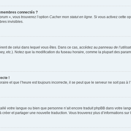
s membres connectés ?
forum », vous trouverez l’option
Cacher mon statut en ligne
. Si vous activez cette o
es invisibles.
ifférent de celui dans lequel vous êtes. Dans ce cas, accédez au
panneau de l’utilisa
ney, etc.). Notez que la modification du fuseau horaire, comme la plupart des para
ecte !
aire et que l’heure est toujours incorrecte, il se peut que le serveur ne soit pas à
installé votre langue ou bien que personne n’ait encore traduit phpBB dans votre l
s à créer et partager une nouvelle traduction. Vous trouverez plus d’informations sur l