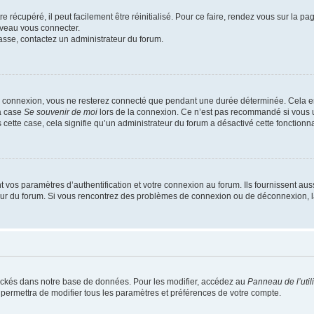
 récupéré, il peut facilement être réinitialisé. Pour ce faire, rendez vous sur la p
uveau vous connecter.
passe, contactez un administrateur du forum.
e connexion, vous ne resterez connecté que pendant une durée déterminée. Cela em
la case
Se souvenir de moi
lors de la connexion. Ce n’est pas recommandé si vous u
s cette case, cela signifie qu’un administrateur du forum a désactivé cette fonctionna
os paramètres d’authentification et votre connexion au forum. Ils fournissent aussi
teur du forum. Si vous rencontrez des problèmes de connexion ou de déconnexion, l
ockés dans notre base de données. Pour les modifier, accédez au
Panneau de l’util
 permettra de modifier tous les paramètres et préférences de votre compte.