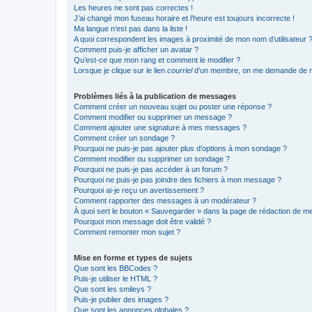
Les heures ne sont pas correctes !
J’ai changé mon fuseau horaire et l’heure est toujours incorrecte !
Ma langue n’est pas dans la liste !
A quoi correspondent les images à proximité de mon nom d’utilisateur 
Comment puis-je afficher un avatar ?
Qu’est-ce que mon rang et comment le modifier ?
Lorsque je clique sur le lien
courriel
d’un membre, on me demande de m
Problèmes liés à la publication de messages
Comment créer un nouveau sujet ou poster une réponse ?
Comment modifier ou supprimer un message ?
Comment ajouter une signature à mes messages ?
Comment créer un sondage ?
Pourquoi ne puis-je pas ajouter plus d’options à mon sondage ?
Comment modifier ou supprimer un sondage ?
Pourquoi ne puis-je pas accéder à un forum ?
Pourquoi ne puis-je pas joindre des fichiers à mon message ?
Pourquoi ai-je reçu un avertissement ?
Comment rapporter des messages à un modérateur ?
À quoi sert le bouton « Sauvegarder » dans la page de rédaction de 
Pourquoi mon message doit être validé ?
Comment remonter mon sujet ?
Mise en forme et types de sujets
Que sont les BBCodes ?
Puis-je utiliser le HTML ?
Que sont les smileys ?
Puis-je publier des images ?
Que sont les annonces globales ?