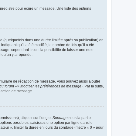
nregistré pour écrire un message. Une liste des options
 (quelquefois dans une durée limitée après sa publication) en
iquant qu’il a été modifié, le nombre de fois qu’il a été
sage, cependant ils ont la possibilité de laisser une note
elqu’un y a répondu.
rmulaire de rédaction de message. Vous pouvez aussi ajouter
du forum --> Modifier les préférences de message
). Par la suite,
daction de message.
ermissions), cliquez sur l’onglet
Sondage
sous la partie
ptions possibles, saisissez une option par ligne dans le
ateur », limiter la durée en jours du sondage (mettre « 0 » pour