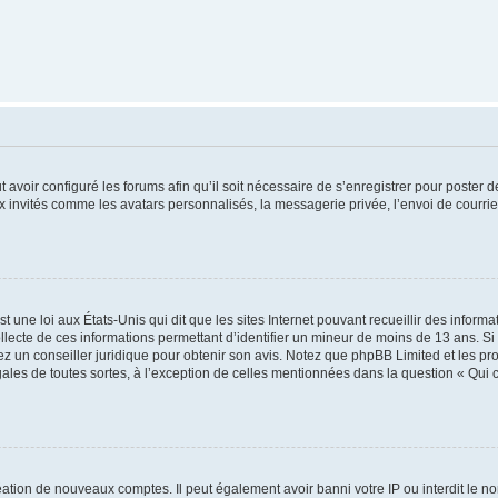
t avoir configuré les forums afin qu’il soit nécessaire de s’enregistrer pour poster
x invités comme les avatars personnalisés, la messagerie privée, l’envoi de courri
t une loi aux États-Unis qui dit que les sites Internet pouvant recueillir des infor
ollecte de ces informations permettant d’identifier un mineur de moins de 13 ans. S
tez un conseiller juridique pour obtenir son avis. Notez que phpBB Limited et les pr
gales de toutes sortes, à l’exception de celles mentionnées dans la question « Qui
réation de nouveaux comptes. Il peut également avoir banni votre IP ou interdit le no