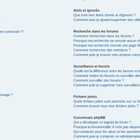
Amis et ignorés
Que sont mes listes d’amis et d’ignorés ?
?
Comment puis-je ajouter/supprimer des utilis
Recherche dans les forums
e connecter !?
Comment rechercher dans les forums ?
Pourquoi ma recherche ne renvoie aucun ré
Pourquoi ma recherche renvoie une page bl
Comment rechercher des membres ?
Comment puis-je trouver mes propres mess
Surveillance et favoris
Quelle est la différence entre les favoris et l
Comment mettre en favoris ou surveiller des
Comment surveiller des forums ?
Comment puis-je supprimer mes surveillanc
message ?
Fichiers joints
Quels fichiers joints sont autorisés sur ce f
Comment trouver tous mes fichiers joints ?
Concernant phpBB
Qui a développé ce logiciel de forum ?
Pourquoi la fonctionnalité X n’est pas dispon
Qui contacter pour les abus ou les questio
Comment puis-je contacter un administrateu