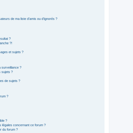
ateurs de ma liste d’amis ou d’ignorés ?
sultat ?
anche ?!
ages et sujets ?
a surveillance ?
 sujets ?
es de sujets ?
orum ?
ible ?
ns légales concernant ce forum ?
r du forum ?