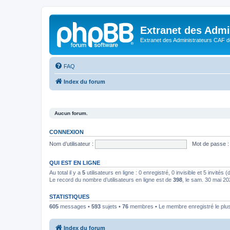
Extranet des Admi
Extranet des Administrateurs CAF d
FAQ
Index du forum
Aucun forum.
CONNEXION
Nom d’utilisateur :
Mot de passe :
QUI EST EN LIGNE
Au total il y a
5
utilisateurs en ligne : 0 enregistré, 0 invisible et 5 invités
Le record du nombre d’utilisateurs en ligne est de
398
, le sam. 30 mai 2
STATISTIQUES
605
messages •
593
sujets •
76
membres • Le membre enregistré le plus
Index du forum