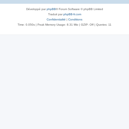
Développé par
phpBB
® Forum Software © phpBB Limited
Traduit par
phpBB-fr.com
Confidentialité
|
Conditions
Time: 0.050s
| Peak Memory Usage: 8.31 Mio | GZIP: Off |
Queries: 11