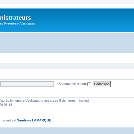
nistrateurs
es Pyrénées-Atlantiques
|
Se souvenir de moi
 (d’après le nombre d’utilisateurs actifs ces 5 dernières minutes)
026 05:12
 récent est
Sandrine LAMARQUE
.