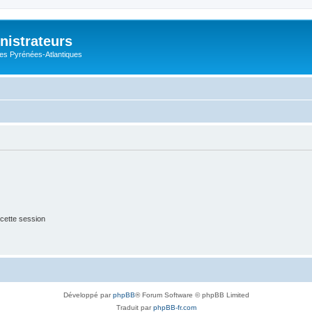
nistrateurs
es Pyrénées-Atlantiques
cette session
Développé par
phpBB
® Forum Software © phpBB Limited
Traduit par
phpBB-fr.com