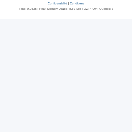
Confidentialité
|
Conditions
Time: 0.052s
| Peak Memory Usage: 8.52 Mio | GZIP: Off |
Queries: 7