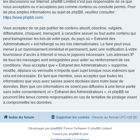
les discussions sur Internet. phpBB Limited n’est pas responsable de ce que
nous acceptons ou n’acceptons pas comme contenu ou conduite permis. Pour
de plus amples informations au sujet de phpBB, veuillez consulter :
https://www.phpbb.com/
.
Vous acceptez de ne pas publier de contenu abusif, obscène, vulgaire,
diffamatoire, choquant, menaçant, à caractère sexuel ou tout autre contenu qui
peut transgresser les lois de votre pays, du pays où « Extranet des
Administrateurs » est hébergé ou les lois internationales. Le faire peut vous
mener à un bannissement immédiat et permanent, avec une notification à votre
fournisseur d’accès à Internet si nous le jugeons nécessaire. Les adresses IP
de tous les messages sont enregistrées pour aider au renforcement de ces
conditions. Vous acceptez que « Extranet des Administrateurs » supprime,
modifie, déplace ou verrouille n’importe quel sujet lorsque nous estimons que
cela est nécessaire. En tant que membre, vous acceptez que toutes les
informations que vous avez saisies soient stockées dans notre base de
données. Bien que ces informations ne soient pas diffusées à une tierce partie
sans votre consentement, ni « Extranet des Administrateurs », ni phpBB ne
pourront être tenus comme responsables en cas de tentative de piratage visant
à compromettre les données.
Index du forum
Supprimer les cookies
Heures au format
UTC+02:00
Développé par
phpBB
® Forum Software © phpBB Limited
Traduit par
phpBB-fr.com
Confidentialité
|
Conditions